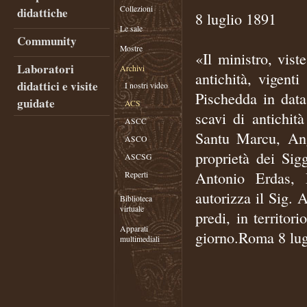
Collezioni
didattiche
8 luglio 1891
Le sale
Community
Mostre
«Il ministro, vist
Laboratori
Archivi
antichità, vigent
didattici e visite
I nostri video
Pischedda in data
guidate
ACS
scavi di antichit
ASCC
Santu Marcu, Ang
ASCO
proprietà dei Si
ASCSG
Antonio Erdas, 
Reperti
autorizza il Sig. 
Biblioteca
virtuale
predi, in territor
Apparati
giorno.Roma 8 lugl
multimediali