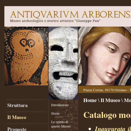
Piazza Corrias, 09170 Oristano - 
Home
Il Museo
Mo
\
\
Struttura
Introduzione
Catalogo mo
Storia
Il Museo
Lo spirito di
questo Museo
Inaugurata i
Proposte