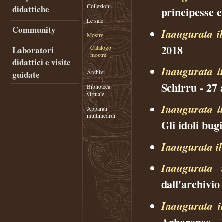
Collezioni
didattiche
principesse e
Le sale
Community
Inaugurata i
Mostre
2018
Laboratori
Catalogo
mostre
didattici e visite
Inaugurata i
guidate
Archivi
Schirru - 27 
Biblioteca
virtuale
Inaugurata i
Apparati
multimediali
Gli idoli bug
Inaugurata i
Inaugurata 
dall'archivi
Inaugurata i
Arborense -